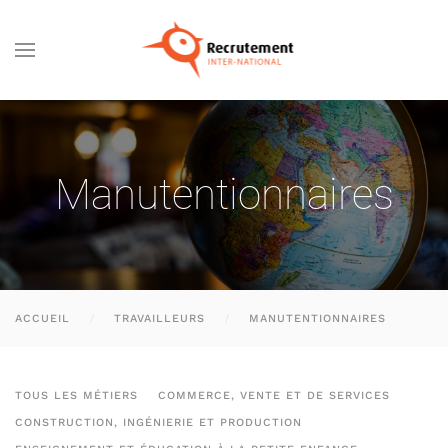
Passer au contenu principal
Manutentionnaires
ACCUEIL
TRAVAILLEURS
MANUTENTIONNAIRES
TOUS LES MÉTIERS
COMMERCE, VENTE ET DE SERVICES
CONSTRUCTION, INGÉNIERIE ET PRODUCTION