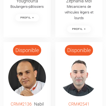
Youghourta
Zephania Mbi
Boulangers-pâtissiers
Mécaniciens de
véhicules légers et
lourds
PROFIL +
PROFIL +
Disponible
Disponible
CRM#2136
Nabil
CRM#2541