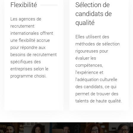
Flexibilité
Sélection de
candidats de
Les agences de
qualité
recrutement
internationales offrent
Elles utilisent des
une flexibilité accrue
méthodes de sélection
pour répondre aux
rigoureuses pour
besoins de recrutement
évaluer les
spécifiques des
compétences,
entreprises selon le
l’expérience et
programme choisi.
l’adéquation culturelle
des candidats, ce qui
permet de trouver des
talents de haute qualité.