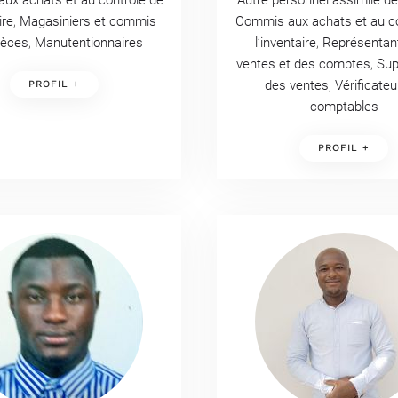
ux achats et au contrôle de
Autre personnel assimilé d
ire
,
Magasiniers et commis
Commis aux achats et au co
ièces
,
Manutentionnaires
l’inventaire
,
Représentan
ventes et des comptes
,
Sup
des ventes
,
Vérificateu
PROFIL +
comptables
PROFIL +