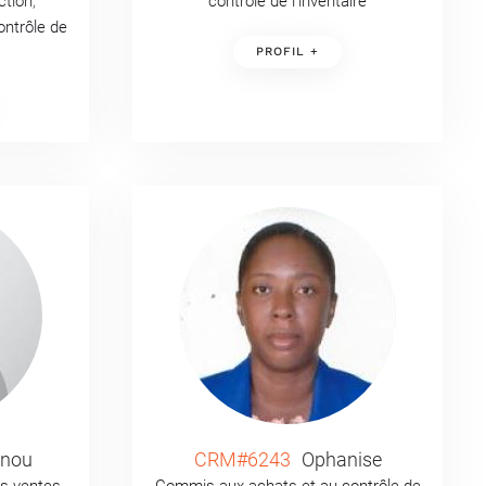
ction
,
contrôle de l’inventaire
ntrôle de
PROFIL +
onou
CRM#6243
Ophanise