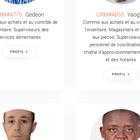
RM#4776
Gedeon
CRM#4655
Yaog
ux achats et au contrôle de
Commis aux achats et au co
entaire
,
Superviseurs des
l’inventaire
,
Magasiniers e
ervices alimentaires
aux pièces
,
Superviseu
personnel de coordinatio
chaîne d’approvisionnement,
PROFIL +
et des horaires
PROFIL +