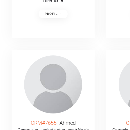
l’inventaire
PROFIL +
CRM#7655
Ahmed
C