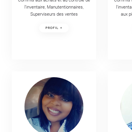
Commis aux achats et au contrôle de
Commis a
l’inventaire
,
Manutentionnaires
,
l’inventa
Superviseurs des ventes
aux p
PROFIL +