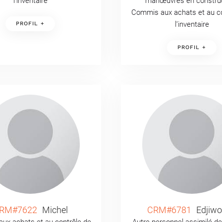
l’inventaire
manœuvres en constru
Commis aux achats et au co
l’inventaire
PROFIL +
PROFIL +
RM#7622
Michel
CRM#6781
Edjiw