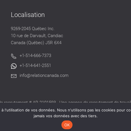
Localisation
9269-2045 Québec Inc.
10 rue de Darvault, Candiac
Canada (Québec) J5R 6X4
+1-514-666-7373
+1-514-641-2551
info@relationcanada.com
e recrutement # AR-2101593 - Une agence de recrutement de travaill
alide délivré par la CNESST pour exercer ses activités au Québec.
 l'utilisation de vos données. Nous n'utilisons pas les cookies pour co
jamais vos données avec des tiers.
OK