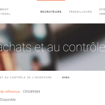
EMENT
SPÉ
RECRUTEURS
TRAVAILLEURS
TIONAL
IM
hats et au contrôle d
ET AU CONTRÔLE DE L’INVENTAIRE
9484
de référence:
CRM#9484
Disponible