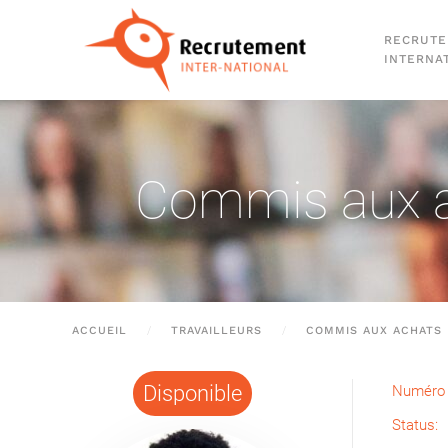
RECRUT
Passer au contenu principal
INTERNA
Commis aux ac
ACCUEIL
TRAVAILLEURS
COMMIS AUX ACHATS 
Disponible
Numéro 
Status: