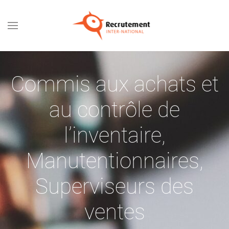
Passer au contenu principal
Commis aux achats et
au contrôle de
l’inventaire
,
Manutentionnaires
,
Superviseurs des
ventes