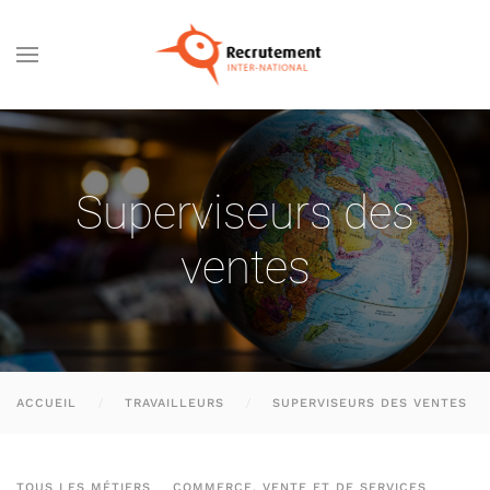
Passer au contenu principal
Superviseurs des
ventes
ACCUEIL
TRAVAILLEURS
SUPERVISEURS DES VENTES
TOUS LES MÉTIERS
COMMERCE, VENTE ET DE SERVICES