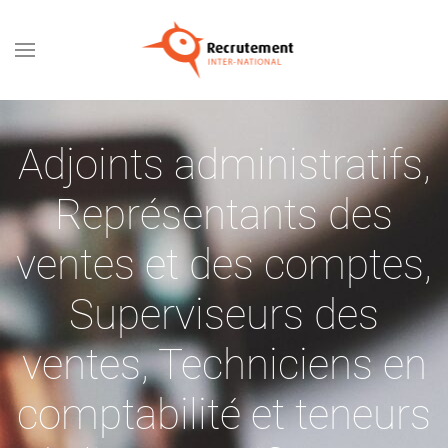
Passer au contenu principal
Adjoints administratifs
,
Représentants des
ventes et des comptes
,
Superviseurs des
ventes
,
Techniciens en
comptabilité et teneurs