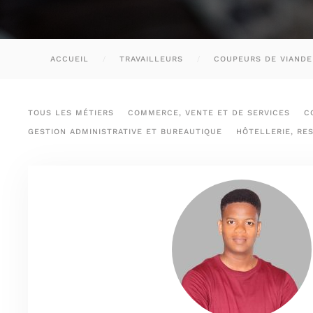
ACCUEIL
TRAVAILLEURS
COUPEURS DE VIANDE
TOUS LES MÉTIERS
COMMERCE, VENTE ET DE SERVICES
C
GESTION ADMINISTRATIVE ET BUREAUTIQUE
HÔTELLERIE, RE