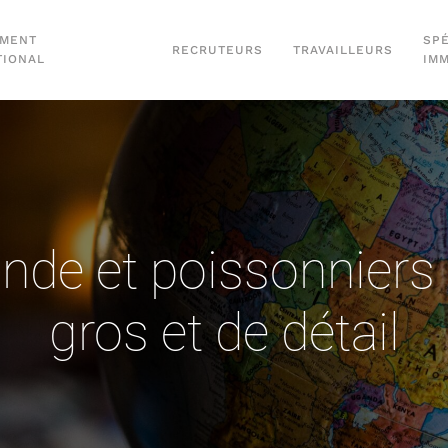
EMENT
SPÉ
RECRUTEURS
TRAVAILLEURS
TIONAL
IM
ande et poissonnier
gros et de détail