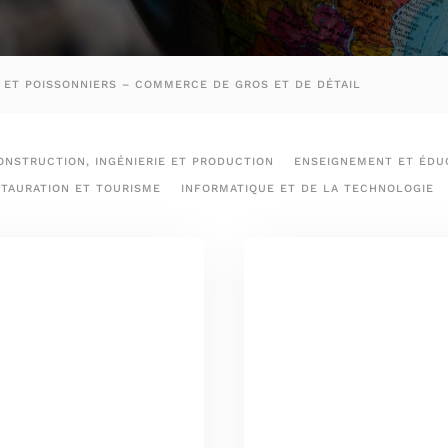
 ET POISSONNIERS – COMMERCE DE GROS ET DE DÉTAIL
ONSTRUCTION, INGÉNIERIE ET PRODUCTION
ENSEIGNEMENT ET ÉDUC
STAURATION ET TOURISME
INFORMATIQUE ET DE LA TECHNOLOGIE