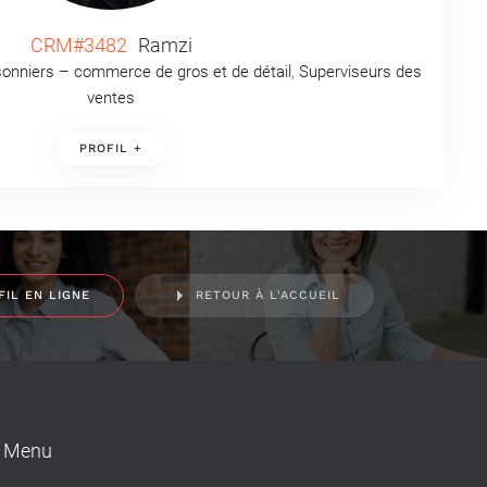
CRM#3482
Ramzi
sonniers – commerce de gros et de détail
,
Superviseurs des
ventes
PROFIL +
FIL EN LIGNE
RETOUR À L'ACCUEIL
Menu