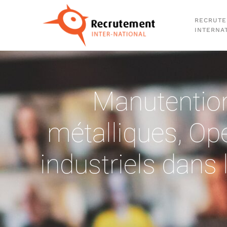
RECRUT
Passer au contenu principal
INTERNA
Manutentio
métalliques
,
Opé
industriels dans