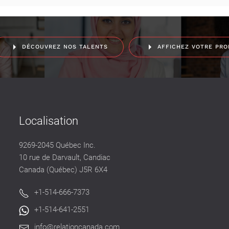
DÉCOUVREZ NOS TALENTS
AFFICHEZ VOTRE PRO
Localisation
9269-2045 Québec Inc.
10 rue de Darvault, Candiac
Canada (Québec) J5R 6X4
+1-514-666-7373
+1-514-641-2551
info@relationcanada.com