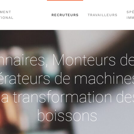
EMENT
SPÉ
RECRUTEURS
TRAVAILLEURS
TIONAL
IM
nnaires
,
Monteurs de
rateurs de machines
 la transformation de
boissons