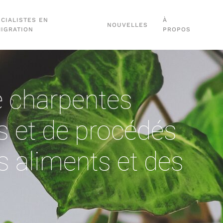
CIALISTES EN
À
NOUVELLES
MIGRATION
PROPOS
 charpentes
 et de procédés
s aliments et des