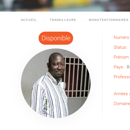
ACCUEIL
TRAVAILLEURS
MANUTENTIONNAIRES
Disponible
Numéro 
Status:
Prénom:
Pays:
R
Professi
Années d
Domaine 