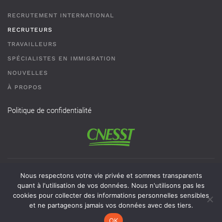
RECRUTEMENT INTERNATIONAL
RECRUTEURS
TRAVAILLEURS
SPÉCIALISTES EN IMMIGRATION
NOUVELLES
À PROPOS
Politique de confidentialité
Permis de recrutement # AR-2101593 - Une agence de
Nous respectons votre vie privée et sommes transparents
recrutement de travailleurs étrangers temporaires doit
quant à l'utilisation de vos données. Nous n'utilisons pas les
cookies pour collecter des informations personnelles sensibles
obligatoirement avoir un permis valide délivré par la CNESST
et ne partageons jamais vos données avec des tiers.
pour exercer ses activités au Québec.
OK