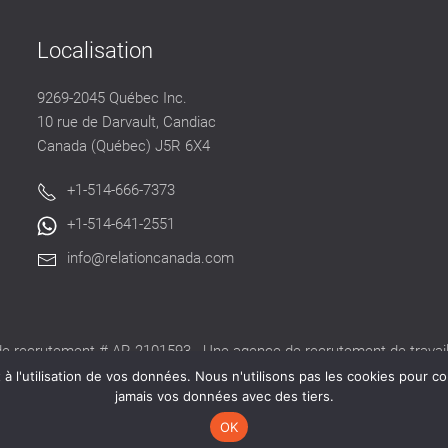
Localisation
9269-2045 Québec Inc.
10 rue de Darvault, Candiac
Canada (Québec) J5R 6X4
+1-514-666-7373
+1-514-641-2551
info@relationcanada.com
e recrutement # AR-2101593 - Une agence de recrutement de travaill
alide délivré par la CNESST pour exercer ses activités au Québec.
 l'utilisation de vos données. Nous n'utilisons pas les cookies pour co
jamais vos données avec des tiers.
OK