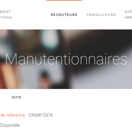
EMENT
SPÉ
RECRUTEURS
TRAVAILLEURS
TIONAL
IM
Manutentionnaires
15376
de référence:
CRM#15376
Disponible