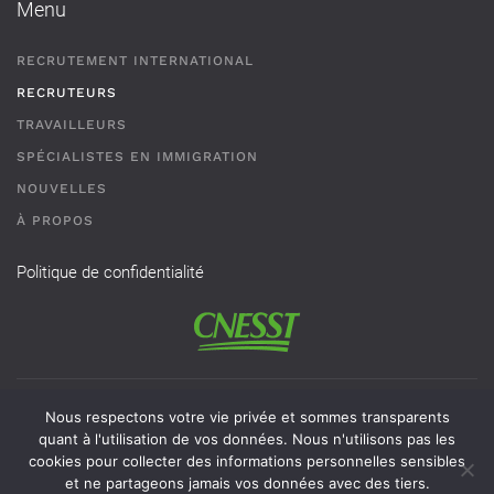
Menu
RECRUTEMENT INTERNATIONAL
RECRUTEURS
TRAVAILLEURS
SPÉCIALISTES EN IMMIGRATION
NOUVELLES
À PROPOS
Politique de confidentialité
Permis de recrutement # AR-2101593 - Une agence de
Nous respectons votre vie privée et sommes transparents
recrutement de travailleurs étrangers temporaires doit
quant à l'utilisation de vos données. Nous n'utilisons pas les
cookies pour collecter des informations personnelles sensibles
obligatoirement avoir un permis valide délivré par la CNESST
et ne partageons jamais vos données avec des tiers.
pour exercer ses activités au Québec.