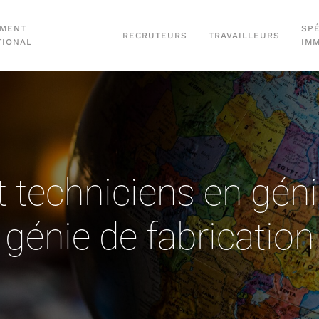
EMENT
SPÉ
RECRUTEURS
TRAVAILLEURS
TIONAL
IM
techniciens en génie
génie de fabrication