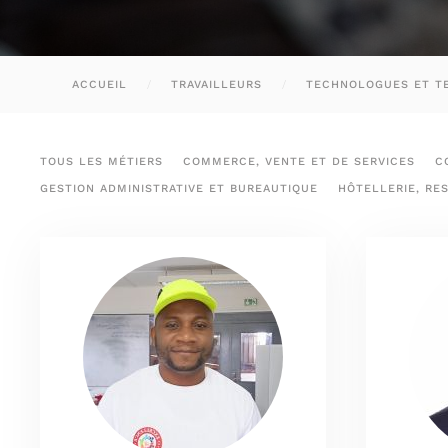
ACCUEIL
TRAVAILLEURS
TECHNOLOGUES ET TEC
TOUS LES MÉTIERS
COMMERCE, VENTE ET DE SERVICES
C
GESTION ADMINISTRATIVE ET BUREAUTIQUE
HÔTELLERIE, RE