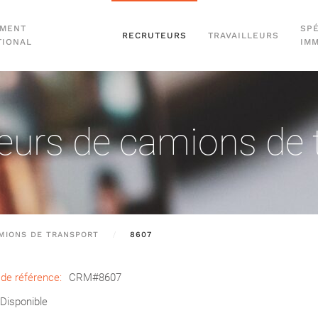
EMENT
SPÉ
RECRUTEURS
TRAVAILLEURS
TIONAL
IM
urs de camions de 
MIONS DE TRANSPORT
8607
de référence:
CRM#8607
Disponible