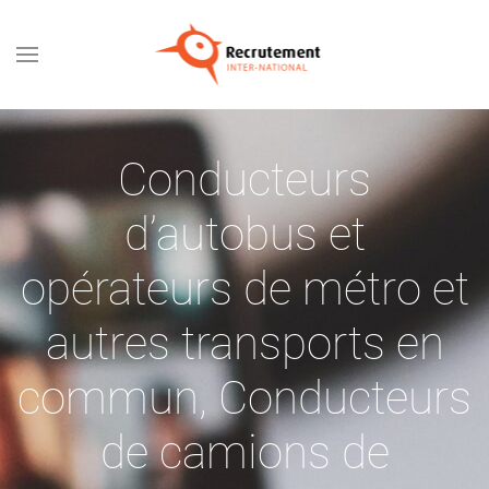
Passer au contenu principal
Conducteurs
d’autobus et
opérateurs de métro et
autres transports en
commun
,
Conducteurs
de camions de