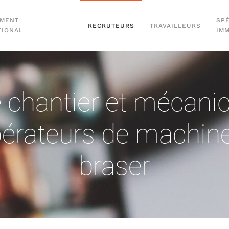
EMENT
SPÉ
RECRUTEURS
TRAVAILLEURS
TIONAL
IM
chantier et mécanici
érateurs de machine
braser