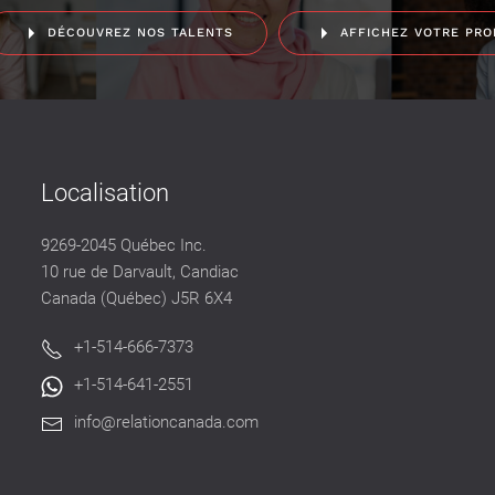
DÉCOUVREZ NOS TALENTS
AFFICHEZ VOTRE PRO
Localisation
9269-2045 Québec Inc.
10 rue de Darvault, Candiac
Canada (Québec) J5R 6X4
+1-514-666-7373
+1-514-641-2551
info@relationcanada.com