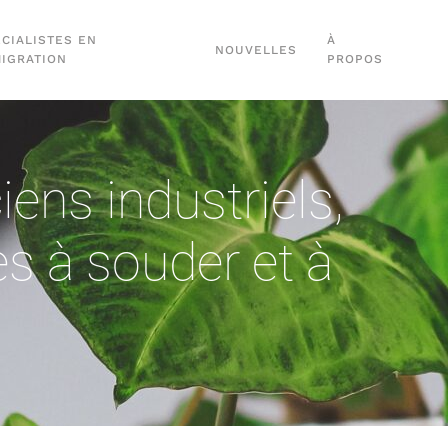
CIALISTES EN
À
NOUVELLES
MIGRATION
PROPOS
ens industriels
,
s à souder et à