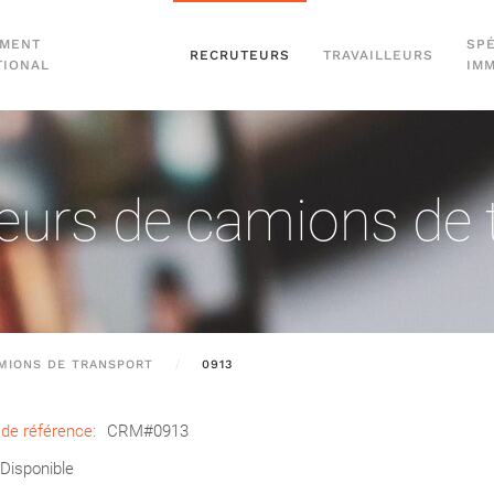
EMENT
SPÉ
RECRUTEURS
TRAVAILLEURS
TIONAL
IM
urs de camions de 
MIONS DE TRANSPORT
0913
de référence:
CRM#0913
Disponible