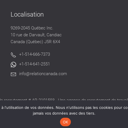
Localisation
9269-2045 Québec Inc.
10 rue de Darvault, Candiac
Canada (Québec) J5R 6X4
+1-514-666-7373
+1-514-641-2551
info@relationcanada.com
e recrutement # AR-2101593 - Une agence de recrutement de travaill
alide délivré par la CNESST pour exercer ses activités au Québec.
 l'utilisation de vos données. Nous n'utilisons pas les cookies pour co
jamais vos données avec des tiers.
OK