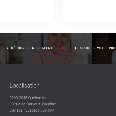
DÉCOUVREZ NOS TALENTS
AFFICHEZ VOTRE PRO
Localisation
9269-2045 Québec Inc.
10 rue de Darvault, Candiac
Canada (Québec) J5R 6X4