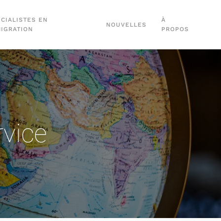
CIALISTES EN
À
NOUVELLES
MIGRATION
PROPOS
rvice