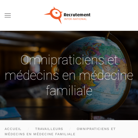
Passer au contenu principal
Omnipraticiens et
médecins en médecine
familiale
ACCUEIL
TRAVAILLEURS
OMNIPRATICIENS ET
MÉDECINS EN MÉDECINE FAMILIALE