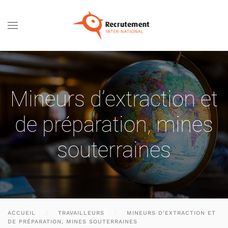
Passer au contenu principal
Mineurs d’extraction et
de préparation, mines
souterraines
ACCUEIL
TRAVAILLEURS
MINEURS D’EXTRACTION ET
DE PRÉPARATION, MINES SOUTERRAINES