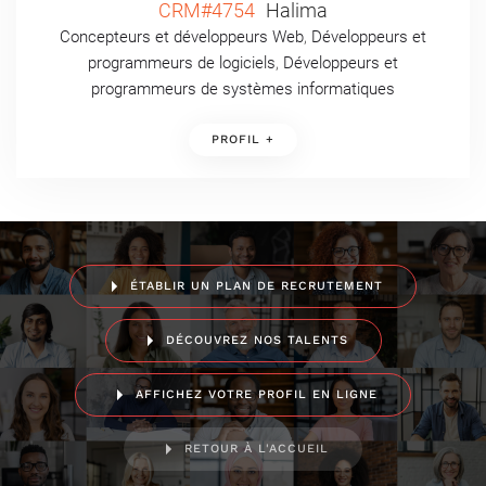
CRM#4754
Halima
Concepteurs et développeurs Web
,
Développeurs et
programmeurs de logiciels
,
Développeurs et
programmeurs de systèmes informatiques
PROFIL +
ÉTABLIR UN PLAN DE RECRUTEMENT
DÉCOUVREZ NOS TALENTS
AFFICHEZ VOTRE PROFIL EN LIGNE
RETOUR À L'ACCUEIL