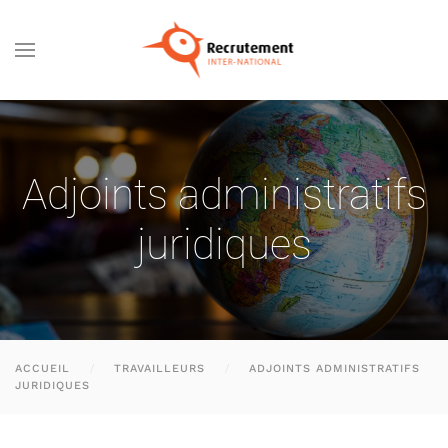
Passer au contenu principal
Adjoints administratifs
juridiques
ACCUEIL
TRAVAILLEURS
ADJOINTS ADMINISTRATIFS
JURIDIQUES