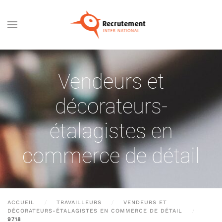
Passer au contenu principal
Vendeurs et
décorateurs-
étalagistes en
commerce de détail
ACCUEIL
TRAVAILLEURS
VENDEURS ET
DÉCORATEURS-ÉTALAGISTES EN COMMERCE DE DÉTAIL
9718