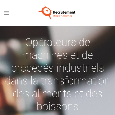
Passer au contenu principal
Opérateurs de
machines et de
procédés industriels
dans la transformation
des aliments et des
boissons