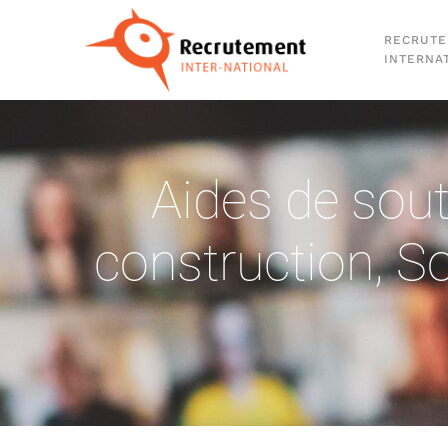
RECRUT
Passer au contenu principal
INTERNA
Aides de sou
construction
,
So