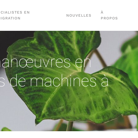
CIALISTES EN
À
NOUVELLES
MIGRATION
PROPOS
 manœuvres en
s de machines à