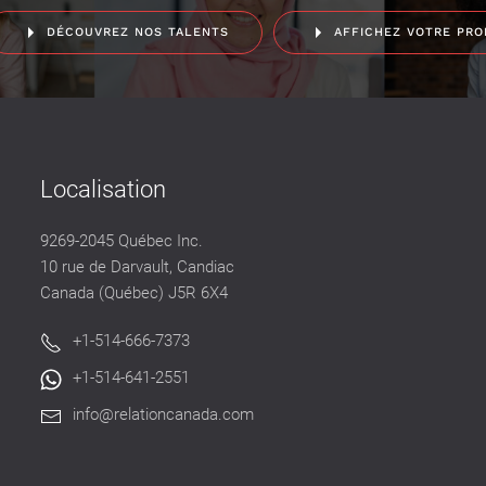
DÉCOUVREZ NOS TALENTS
AFFICHEZ VOTRE PRO
Localisation
9269-2045 Québec Inc.
10 rue de Darvault, Candiac
Canada (Québec) J5R 6X4
+1-514-666-7373
+1-514-641-2551
info@relationcanada.com