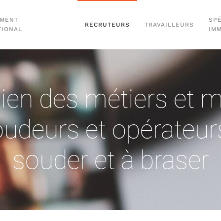
EMENT
SPÉ
RECRUTEURS
TRAVAILLEURS
TIONAL
IM
tien des métiers et
udeurs et opérateur
souder et à braser