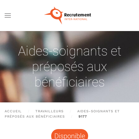
Passer au contenu principal
Aides-soignants et
préposés aux
bénéficiaires
ACCUEIL
TRAVAILLEURS
AIDES-SOIGNANTS ET
PRÉPOSÉS AUX BÉNÉFICIAIRES
9177
Disponible