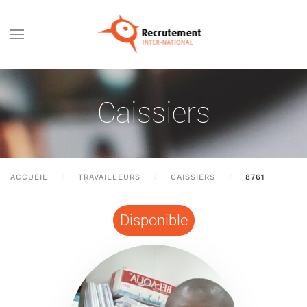
Passer au contenu principal
Caissiers
ACCUEIL
TRAVAILLEURS
CAISSIERS
8761
Disponible