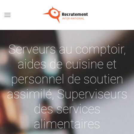
Passer au contenu principal
Serveurs au comptoir,
aides de cuisine et
personnel de soutien
assimilé
,
Superviseurs
des services
alimentaires