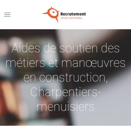
Passer au contenu principal
Aides de soutien des
métiers et manœuvres
en construction
,
Charpentiers-
menuisiers