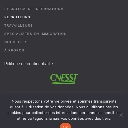
RECRUTEMENT INTERNATIONAL
RECRUTEURS
TRAVAILLEURS
SPÉCIALISTES EN IMMIGRATION
NOUVELLES
À PROPOS
Politique de confidentialité
Permis de recrutement # AR-2101593 - Une agence de
Nous respectons votre vie privée et sommes transparents
recrutement de travailleurs étrangers temporaires doit
quant à l'utilisation de vos données. Nous n'utilisons pas les
cookies pour collecter des informations personnelles sensibles
obligatoirement avoir un permis valide délivré par la CNESST
et ne partageons jamais vos données avec des tiers.
pour exercer ses activités au Québec.
OK