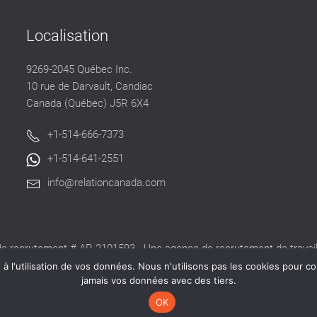
Localisation
9269-2045 Québec Inc.
10 rue de Darvault, Candiac
Canada (Québec) J5R 6X4
+1-514-666-7373
+1-514-641-2551
info@relationcanada.com
e recrutement # AR-2101593 - Une agence de recrutement de travaill
alide délivré par la CNESST pour exercer ses activités au Québec.
 l'utilisation de vos données. Nous n'utilisons pas les cookies pour co
jamais vos données avec des tiers.
OK