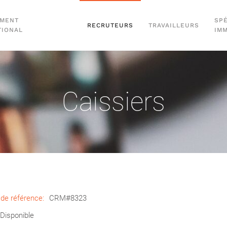
EMENT
SPÉ
RECRUTEURS
TRAVAILLEURS
TIONAL
IM
Caissiers
de référence:
CRM#8323
Disponible