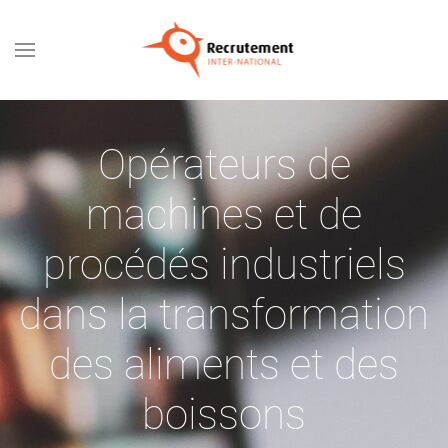
Passer au contenu principal
Opérateurs de
machines et de
procédés industriels
dans la transformation
des aliments et des
boissons