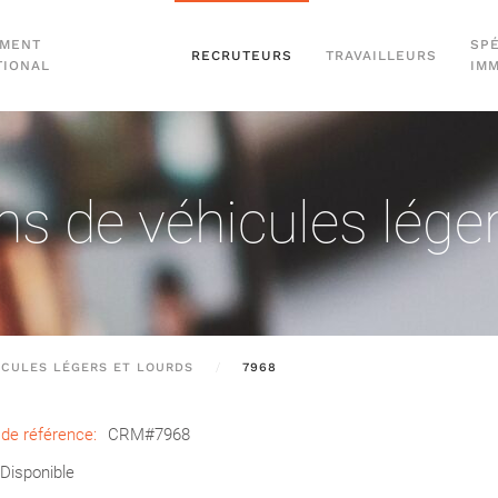
EMENT
SPÉ
RECRUTEURS
TRAVAILLEURS
TIONAL
IM
s de véhicules léger
ICULES LÉGERS ET LOURDS
7968
de référence:
CRM#7968
Disponible