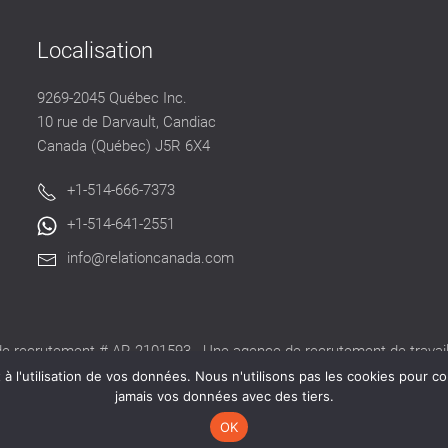
Localisation
9269-2045 Québec Inc.
10 rue de Darvault, Candiac
Canada (Québec) J5R 6X4
+1-514-666-7373
+1-514-641-2551
info@relationcanada.com
e recrutement # AR-2101593 - Une agence de recrutement de travaill
alide délivré par la CNESST pour exercer ses activités au Québec.
 l'utilisation de vos données. Nous n'utilisons pas les cookies pour co
jamais vos données avec des tiers.
OK