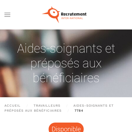
Passer au contenu principal
Aides-soignants et
préposés aux
bénéficiaires
ACCUEIL
TRAVAILLEURS
AIDES-SOIGNANTS ET
PRÉPOSÉS AUX BÉNÉFICIAIRES
7784
Disponible