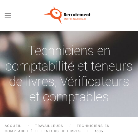
Passer au contenu principal
Techniciens en
comptabilité et teneurs
de livres
,
Vérificateurs
et comptables
ACCUEIL
TRAVAILLEURS
TECHNICIENS EN
COMPTABILITÉ ET TENEURS DE LIVRES
7535