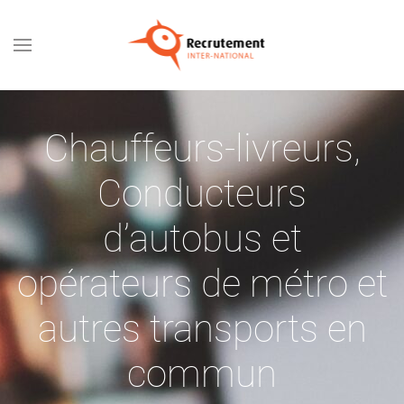
Passer au contenu principal
Chauffeurs-livreurs
,
Conducteurs
d’autobus et
opérateurs de métro et
autres transports en
commun