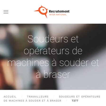
Passer au contenu principal
Soudeurs et
opérateurs de
machines à souder et
à braser
ACCUEIL
TRAVAILLEURS
SOUDEURS ET OPÉRATEURS
DE MACHINES À SOUDER ET À BRASER
7377