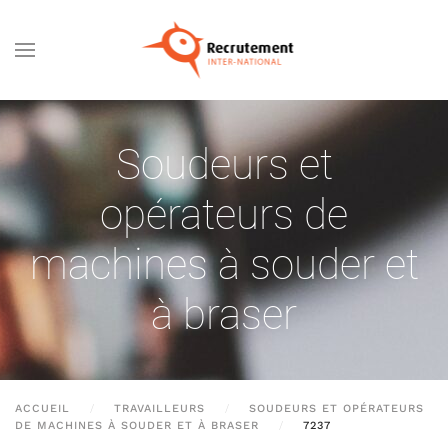
Passer au contenu principal
Soudeurs et
opérateurs de
machines à souder et
à braser
ACCUEIL
TRAVAILLEURS
SOUDEURS ET OPÉRATEURS
DE MACHINES À SOUDER ET À BRASER
7237