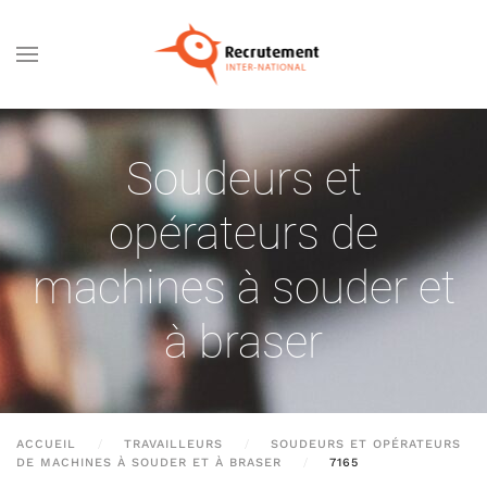
Passer au contenu principal
Soudeurs et
opérateurs de
machines à souder et
à braser
ACCUEIL
TRAVAILLEURS
SOUDEURS ET OPÉRATEURS
DE MACHINES À SOUDER ET À BRASER
7165