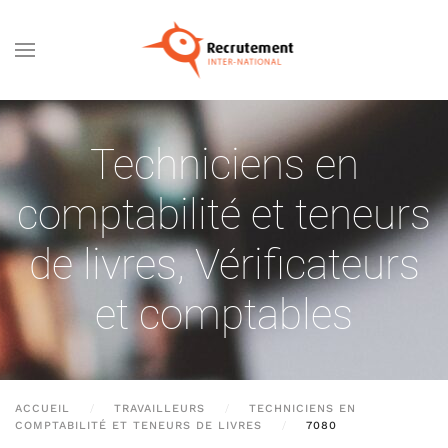
Passer au contenu principal
Techniciens en
comptabilité et teneurs
de livres
,
Vérificateurs
et comptables
ACCUEIL
TRAVAILLEURS
TECHNICIENS EN
COMPTABILITÉ ET TENEURS DE LIVRES
7080