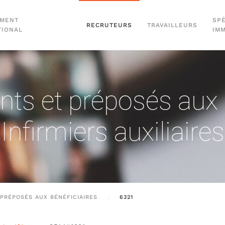
EMENT
SPÉ
RECRUTEURS
TRAVAILLEURS
TIONAL
IM
nts et préposés aux 
Infirmiers auxiliaires
PRÉPOSÉS AUX BÉNÉFICIAIRES
6321