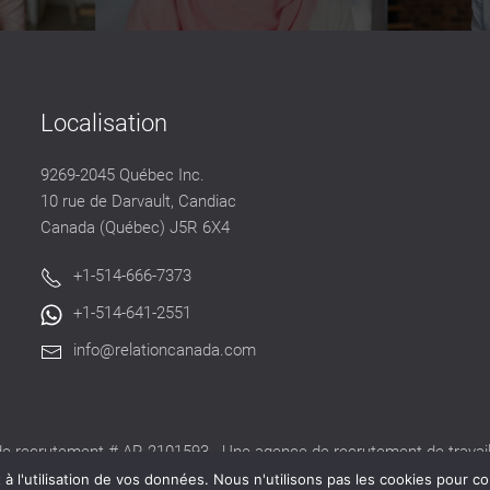
Localisation
9269-2045 Québec Inc.
10 rue de Darvault, Candiac
Canada (Québec) J5R 6X4
+1-514-666-7373
+1-514-641-2551
info@relationcanada.com
e recrutement # AR-2101593 - Une agence de recrutement de travaill
alide délivré par la CNESST pour exercer ses activités au Québec.
 l'utilisation de vos données. Nous n'utilisons pas les cookies pour co