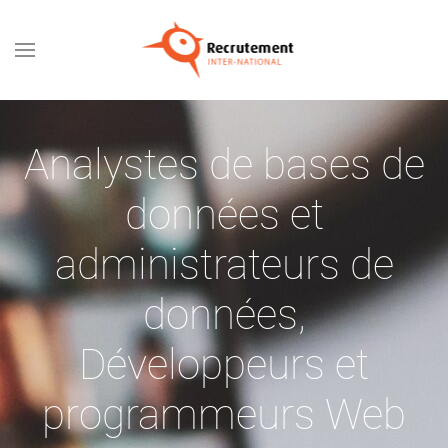
Passer au contenu principal
Analystes de bases de
données et
administrateurs de
données
,
Développeurs et
programmeurs Web