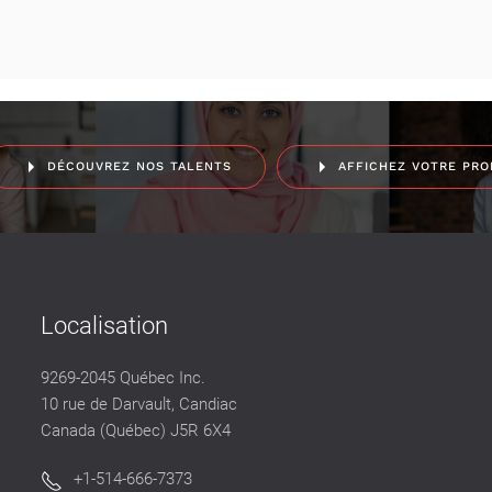
DÉCOUVREZ NOS TALENTS
AFFICHEZ VOTRE PRO
Localisation
9269-2045 Québec Inc.
10 rue de Darvault, Candiac
Canada (Québec) J5R 6X4
+1-514-666-7373