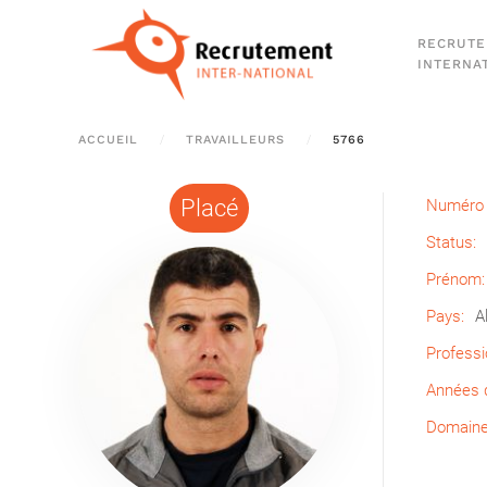
RECRUT
Passer au contenu principal
INTERNA
ACCUEIL
TRAVAILLEURS
5766
Placé
Numéro 
Status:
Prénom:
Pays:
A
Professi
Années d
Domaine 