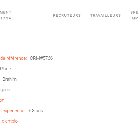
EMENT
SPÉ
RECRUTEURS
TRAVAILLEURS
TIONAL
IM
de référence:
CRM#5766
Placé
Brahim
lgérie
on:
’expérience:
+ 3 ans
d’emploi: