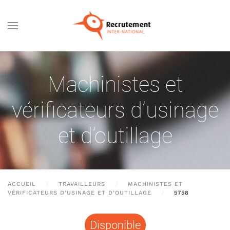
Passer au contenu principal
Machinistes et
vérificateurs d’usinage
et d’outillage
ACCUEIL
TRAVAILLEURS
MACHINISTES ET
VÉRIFICATEURS D’USINAGE ET D’OUTILLAGE
5758
Disponible