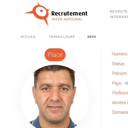
RECRUT
Passer au contenu principal
INTERNA
ACCUEIL
TRAVAILLEURS
5600
Placé
Numéro 
Status:
Prénom:
Pays:
A
Professi
Années d
Domaine 