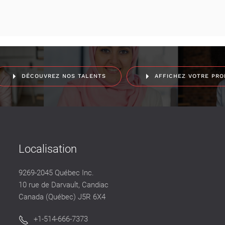
DÉCOUVREZ NOS TALENTS
AFFICHEZ VOTRE PRO
Localisation
9269-2045 Québec Inc.
10 rue de Darvault, Candiac
Canada (Québec) J5R 6X4
+1-514-666-7373