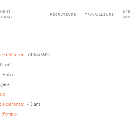
EMENT
SPÉ
RECRUTEURS
TRAVAILLEURS
TIONAL
IM
de référence:
CRM#5600
Placé
Hakim
lgérie
on:
’expérience:
+ 3 ans
d’emploi: