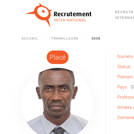
RECRUT
Passer au contenu principal
INTERNA
ACCUEIL
TRAVAILLEURS
5508
Placé
Numéro 
Status:
Prénom:
Pays:
G
Professi
Années d
Domaine 