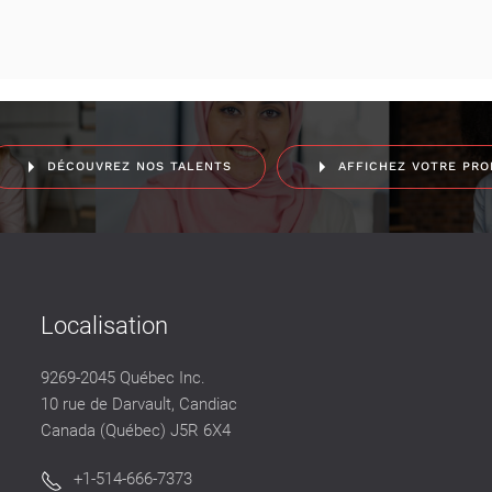
DÉCOUVREZ NOS TALENTS
AFFICHEZ VOTRE PRO
Localisation
9269-2045 Québec Inc.
10 rue de Darvault, Candiac
Canada (Québec) J5R 6X4
+1-514-666-7373