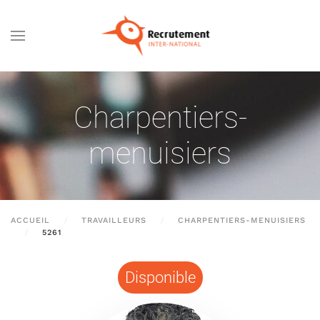
Passer au contenu principal
Charpentiers-
menuisiers
ACCUEIL
TRAVAILLEURS
CHARPENTIERS-MENUISIERS
5261
Disponible