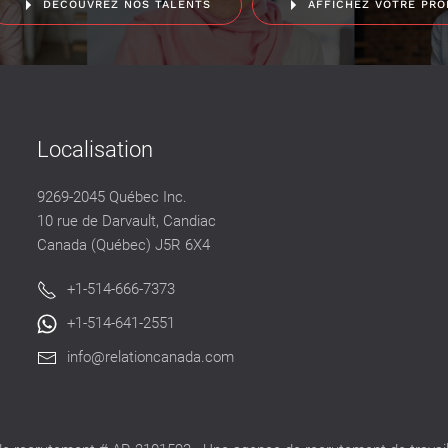
DÉCOUVREZ NOS TALENTS
AFFICHEZ VOTRE PRO
Localisation
9269-2045 Québec Inc.
10 rue de Darvault, Candiac
Canada (Québec) J5R 6X4
+1-514-666-7373
+1-514-641-2551
info@relationcanada.com