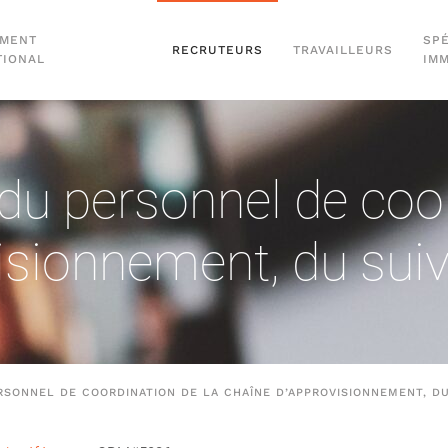
EMENT
SPÉ
RECRUTEURS
TRAVAILLEURS
TIONAL
IM
du personnel de coor
isionnement, du suivi
RSONNEL DE COORDINATION DE LA CHAÎNE D’APPROVISIONNEMENT, DU