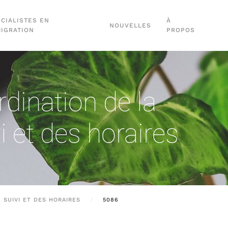
CIALISTES EN
À
NOUVELLES
MIGRATION
PROPOS
dination de la
 et des horaires
 SUIVI ET DES HORAIRES
5086