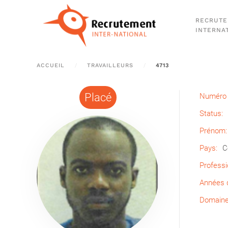
RECRUT
Passer au contenu principal
INTERNA
ACCUEIL
TRAVAILLEURS
4713
Placé
Numéro 
Status:
Prénom:
Pays:
C
Professi
Années d
Domaine 