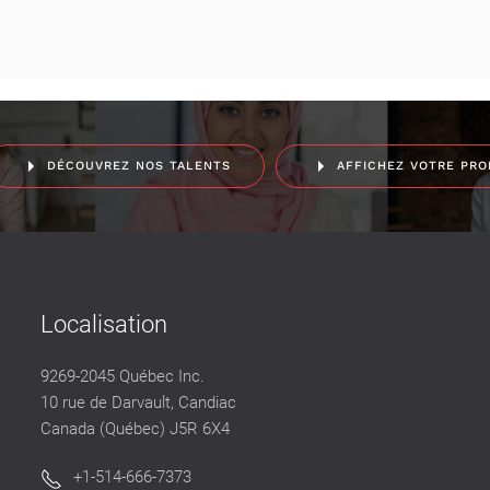
DÉCOUVREZ NOS TALENTS
AFFICHEZ VOTRE PRO
Localisation
9269-2045 Québec Inc.
10 rue de Darvault, Candiac
Canada (Québec) J5R 6X4
+1-514-666-7373