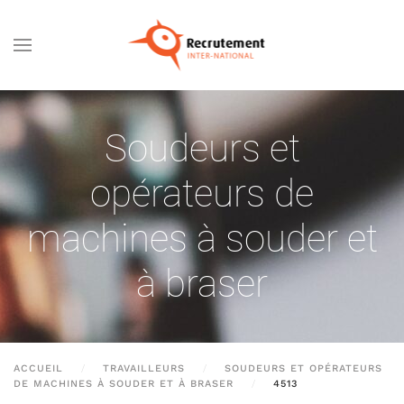
Passer au contenu principal
Soudeurs et
opérateurs de
machines à souder et
à braser
ACCUEIL
TRAVAILLEURS
SOUDEURS ET OPÉRATEURS
DE MACHINES À SOUDER ET À BRASER
4513